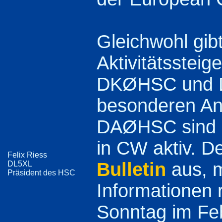
Gleichwohl gib
Aktivitätssteig
DKØHSC und D
besonderen Anl
DAØHSC sind a
in CW aktiv. D
Felix Riess
Bulletin
aus, m
DL5XL
Präsident des HSC
Informationen 
Sonntag im Fe